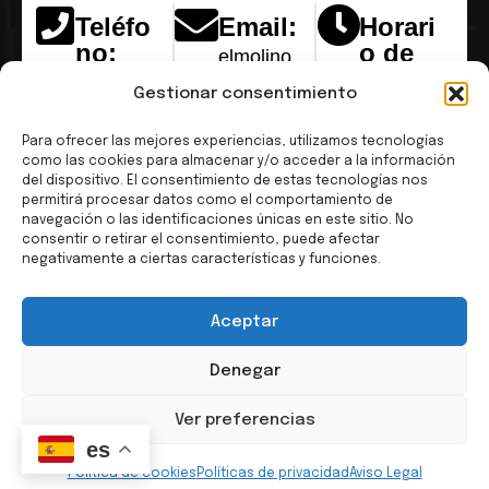
Teléfo
Email:
Horari
no:
o de
elmolino
atenci
+ 34 965
@icelmoli
Gestionar consentimiento
ón:
682 909
no.com
Lun –
Para ofrecer las mejores experiencias, utilizamos tecnologías
como las cookies para almacenar y/o acceder a la información
Jue:
del dispositivo. El consentimiento de estas tecnologías nos
8:00Am-
permitirá procesar datos como el comportamiento de
navegación o las identificaciones únicas en este sitio. No
5:00pm
consentir o retirar el consentimiento, puede afectar
negativamente a ciertas características y funciones.
Vie:
8:00Am-
Aceptar
1:30PM
Denegar
© Copyright El Molinio 2026 Página web creada por
Ver preferencias
Ángulo Tres Agencia de Marketing
es
Política de cookies
Políticas de privacidad
Aviso Legal